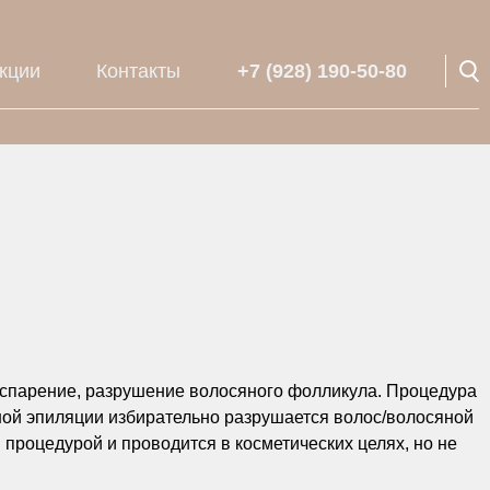
кции
Контакты
+7 (928) 190-50-80
 испарение, разрушение волосяного фолликула. Процедура
ной эпиляции избирательно разрушается волос/волосяной
процедурой и проводится в косметических целях, но не