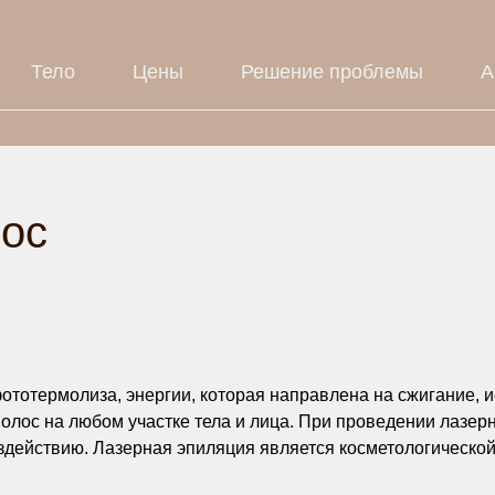
Тело
Цены
Решение проблемы
А
лос
ототермолиза, энергии, которая направлена на сжигание,
олос на любом участке тела и лица. При проведении лазер
здействию. Лазерная эпиляция является косметологической 